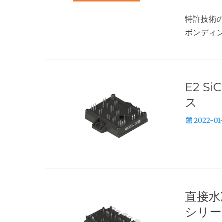
稿
特許技術の
日
ボンディ
E2 
ス
投
2022-01
稿
日
直接水
シリー