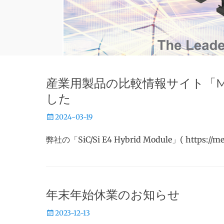
産業用製品の比較情報サイト「M
した
投
2024-03-19
稿
弊社の「SiC/Si E4 Hybrid Module」( https://me
日
年末年始休業のお知らせ
投
2023-12-13