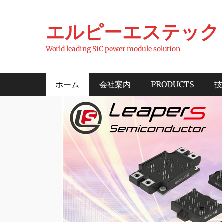
コ
ン
エルピーエステック
テ
ン
World leading SiC power module solution
ツ
へ
メインメニュー
ホーム
会社案内
PRODUCTS
技
ス
キ
ッ
プ