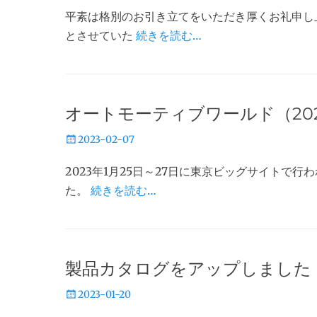
稿
平素は格別のお引き立てをいただき厚くお礼申し
日
とさせていた
続きを読む…
オートモーティブワールド（202
投
2023-02-07
稿
2023年1月25日～27日に東京ビッグサイトで
日
た。
続きを読む…
製品カタログをアップしました
投
2023-01-20
稿