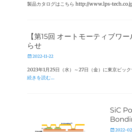
製品カタログはこちら http://www.lps-tech.co.jp/
日
【第15回 オートモーティブワ
らせ
投
2022-11-22
稿
2023年1月25日（水）～27日（金）に東京ビッ
日
続きを読む…
SiC 
Bon
投
2022-02