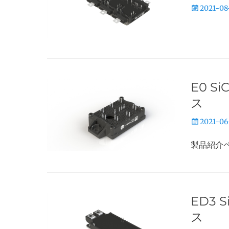
投
2021-08
稿
日
E0 
ス
投
2021-06
稿
製品紹介
日
ED3
ス