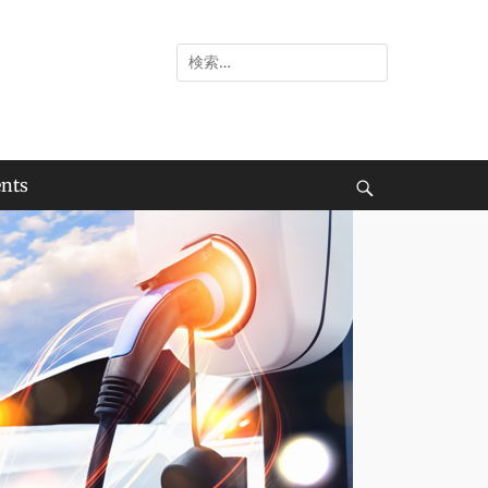
検
索:
nts
検
索