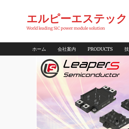
コ
ン
エルピーエステック
テ
ン
World leading SiC power module solution
ツ
へ
メインメニュー
ホーム
会社案内
PRODUCTS
技
ス
キ
ッ
プ