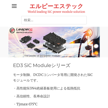
コ
エルピーエステック
ン
World leading SiC power module solution
テ
検
ン
索:
ツ
へ
ス
キ
ッ
プ
ED3 SiC Moduleシリーズ
モータ制御、DCDCコンバータ等用に開発されたSiC
モジュールです。
・高性能Si3N4絶縁基板使用による低熱抵抗
・高信頼性、長寿命設計
・Tjmax=175°C